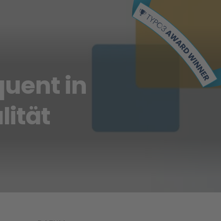
quent in
lität