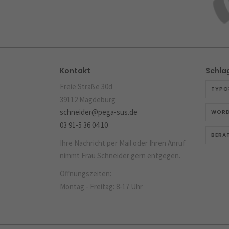
Kontakt
Schla
Freie Straße 30d
TYPO
39112 Magdeburg
schneider@pega-sus.de
WORD
03 91-5 36 04 10
BERA
Ihre Nachricht per Mail oder Ihren Anruf
nimmt Frau Schneider gern entgegen.
Öffnungszeiten:
Montag - Freitag: 8-17 Uhr