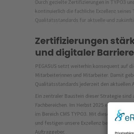
Durch gezielte Zertifizierungen in TYPO3 un
kontinuierlich die fachliche Exzellenz seine
Qualitätsstandards für aktuelle und zukünft
Zertifizierungen stä
und digitaler Barriere
PEGASUS setzt weiterhin konsequent auf die
Mitarbeiterinnen und Mitarbeiter. Damit geb
Qualitätsstandards jederzeit den aktuellen
Ein zentraler Baustein dieser Strategie sind
Fachbereichen. Im Herbst 2025 erlangten zw
im Bereich CMS TYPO3. Mit diesem zusätzli
und festigen unsere Exzellenz bei der Umse
Auftraggeber.