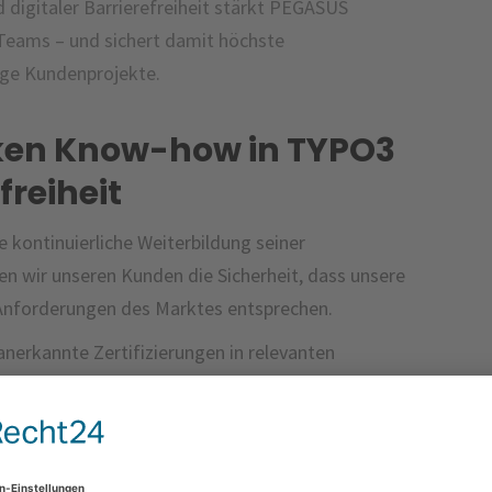
d digitaler Barrierefreiheit stärkt PEGASUS
s Teams – und sichert damit höchste
ige Kundenprojekte.
rken Know-how in TYPO3
freiheit
 kontinuierliche Weiterbildung seiner
en wir unseren Kunden die Sicherheit, dass unsere
 Anforderungen des Marktes entsprechen.
 anerkannte Zertifizierungen in relevanten
ei unserer Entwickler entscheidende Zertifizierungen
chen Know-how bauen wir unsere Expertise weiter aus
tzung anspruchsvoller TYPO3-Projekte für unsere