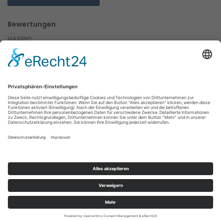
Bewertungen
HAPPY?
Teilen Sie uns Ihre Meinung mit, sie ist uns wichtig!
Jetzt bewerten!
61
Bewertungen auf
ProvenExpert.com
PEGASUS Werbeagentur GmbH
Folgt uns auf diesen Kanälen:
Home
Impressum
Datenschutz
Barrierefreiheit
Made with
❤
&
TYPO3