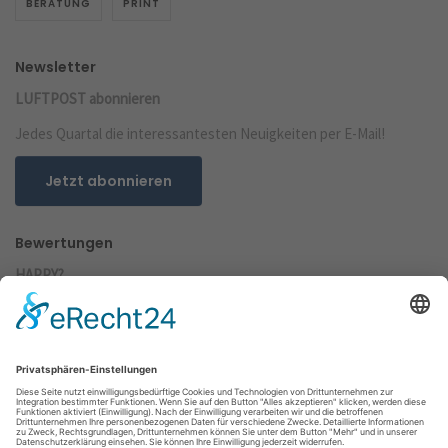
BERATUNG
PRINT
Newsletter
LUFTPOST abonnieren
Jedes Quartal die interessantesten Neuigkeiten per E-Mail!
Jetzt abonnieren
Bewertungen
HAPPY?
Teilen Sie uns Ihre Meinung mit, sie ist uns wichtig!
Jetzt bewerten!
61
Bewertungen auf
ProvenExpert.com