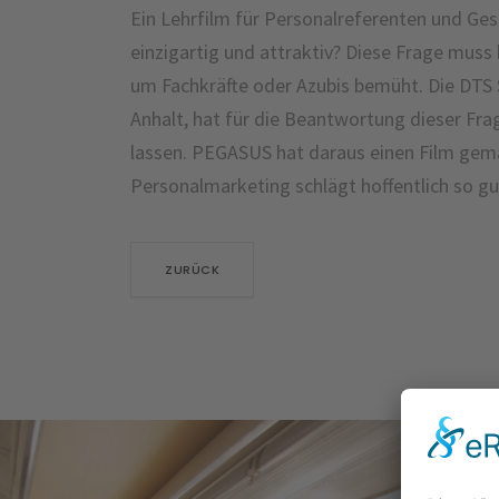
Ein Lehrfilm für Personalreferenten und Ges
einzigartig und attraktiv? Diese Frage mus
um Fachkräfte oder Azubis bemüht. Die DTS
Anhalt, hat für die Beantwortung dieser Fr
lassen. PEGASUS hat daraus einen Film ge
Personalmarketing schlägt hoffentlich so gut
ZURÜCK