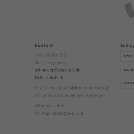
Kontakt
Schla
Freie Straße 30d
TYPO
39112 Magdeburg
schneider@pega-sus.de
WORD
03 91-5 36 04 10
BERA
Ihre Nachricht per Mail oder Ihren Anruf
nimmt Frau Schneider gern entgegen.
Öffnungszeiten:
Montag - Freitag: 8-17 Uhr