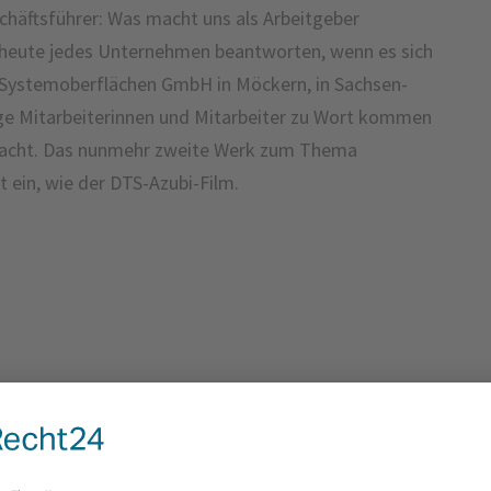
chäftsführer: Was macht uns als Arbeitgeber
s heute jedes Unternehmen beantworten, wenn es sich
 Systemoberflächen GmbH in Möckern, in Sachsen-
age Mitarbeiterinnen und Mitarbeiter zu Wort kommen
macht. Das nunmehr zweite Werk zum Thema
 ein, wie der DTS-Azubi-Film.