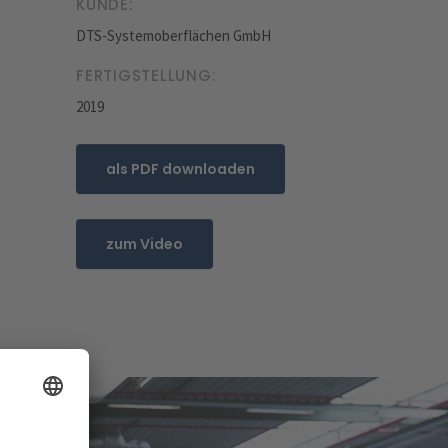
KUNDE:
DTS-Systemoberflächen GmbH
FERTIGSTELLUNG:
2019
als PDF downloaden
zum Video