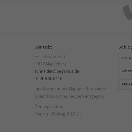
Kontakt
Schla
Freie Straße 30d
TYPO
39112 Magdeburg
schneider@pega-sus.de
WORD
03 91-5 36 04 10
BERA
Ihre Nachricht per Mail oder Ihren Anruf
nimmt Frau Schneider gern entgegen.
Öffnungszeiten:
Montag - Freitag: 8-17 Uhr