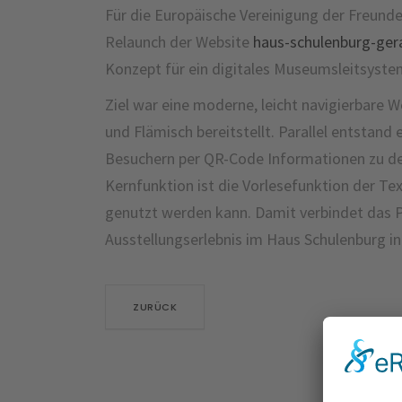
Für die Europäische Vereinigung der Freunde
Relaunch der Website
haus-schulenburg-ger
Konzept für ein digitales Museumsleitsyste
Ziel war eine moderne, leicht navigierbare We
und Flämisch bereitstellt. Parallel entstand
Besuchern per QR-Code Informationen zu den
Kernfunktion ist die Vorlesefunktion der T
genutzt werden kann. Damit verbindet das P
Ausstellungserlebnis im Haus Schulenburg in
ZURÜCK