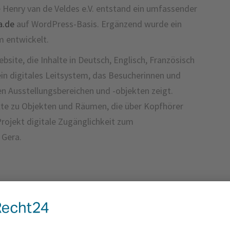
 Henry van de Veldes e.V. entstand ein umfassender
a.de
auf WordPress-Basis. Ergänzend wurde ein
m entwickelt.
bsite, die Inhalte in Deutsch, Englisch, Französisch
 ein digitales Leitsystem, das Besucherinnen und
 Ausstellungsbereichen und -objekten zeigt.
exte zu Objekten und Räumen, die über Kopfhörer
rojekt digitale Zugänglichkeit zum
 Gera.