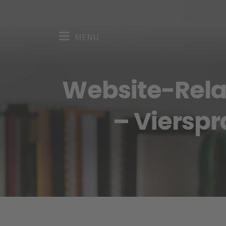
Skip
to
Menu
main
MENU
content
Website-Rela
– Viersp